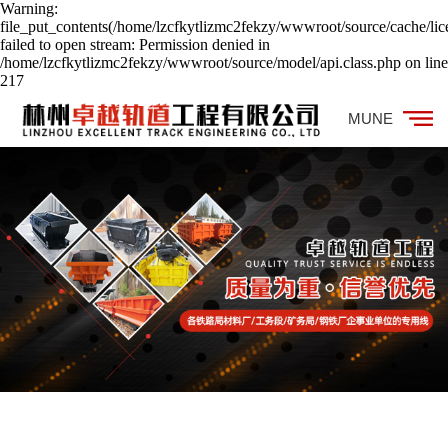
Warning:
file_put_contents(/home/lzcfkytlizmc2fekzy/wwwroot/source/cache/lic
failed to open stream: Permission denied in
/home/lzcfkytlizmc2fekzy/wwwroot/source/model/api.class.php on line
217
MUNE