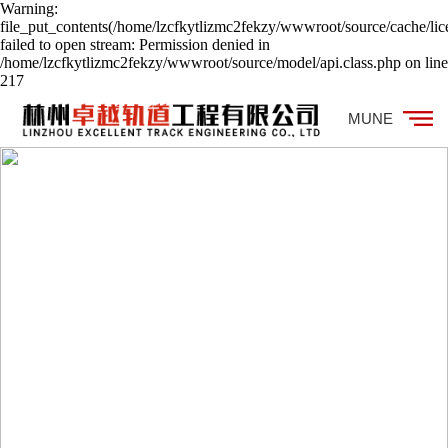
Warning:
file_put_contents(/home/lzcfkytlizmc2fekzy/wwwroot/source/cache/lic
failed to open stream: Permission denied in
/home/lzcfkytlizmc2fekzy/wwwroot/source/model/api.class.php on line
217
MUNE